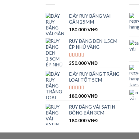
DÂY RUY BĂNG VẢI
GÂN 25MM
180.000
VNĐ
RUY BĂNG ĐEN 1.5CM
ÉP NHỦ VÀNG
Được
350.000
VNĐ
xếp
hạng
DÂY RUY BĂNG TRẮNG
1.00
LOẠI TỐT 5CM
5
sao
Được
180.000
VNĐ
xếp
hạng
RUY BĂNG VẢI SATIN
1.00
BÓNG BẢN 3CM
5
sao
180.000
VNĐ