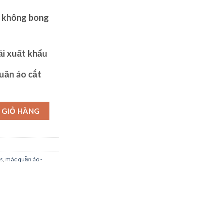
t không bong
ải xuất khẩu
quần áo
cắt
ợng
 GIỎ HÀNG
ls
,
mác quần áo -