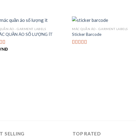
QUẦN ÁO - GARMENT LABELS
MÁC QUẦN ÁO - GARMENT LABELS
ÁC QUẦN ÁO SỐ LƯỢNG ÍT
Sticker Barcode
VNĐ
 xếp
Được
g
4.00
xếp hạng
o
3.67
5
sao
T SELLING
TOP RATED