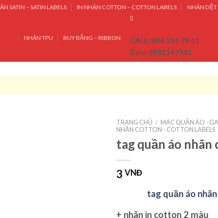
ÃN SATIN – SATIN LABELS
IN NHÃN COTTON – COTTON LABELS
NHÃN DỆT 
NHÃN TPU
RUY BĂNG – RIBBON
CALL: 098 114 79 41
Zalo: 0981147941
TRANG CHỦ
/
MÁC QUẦN ÁO - G
NHÃN COTTON - COTTON LABELS
tag quần áo nhãn 
3
VNĐ
tag quần áo nhãn
+
nhãn in cotton
2 màu