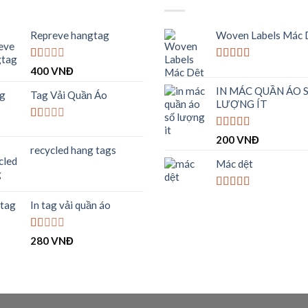
Repreve hangtag
Woven Labels Mác 
Được
Được xếp
400
VNĐ
xếp
hạng
5.00
5
IN MÁC QUẦN ÁO 
hạng
sao
Tag Vải Quần Áo
1.00
LƯỢNG ÍT
5
sao
Được
Được xếp
200
VNĐ
xếp
hạng
4.00
recycled hang tags
hạng
5 sao
1.00
Mác dệt
5
sao
Được xếp
In tag vải quần áo
hạng
4.00
5 sao
Được
280
VNĐ
xếp
hạng
1.00
5
sao