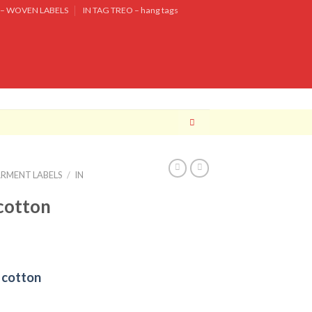
– WOVEN LABELS
IN TAG TREO – hang tags
ARMENT LABELS
/
IN
cotton
 cotton