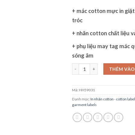
+
mác cotton
mực in giặ
tróc
+
nhãn cotton
chất liệu v
+
phụ liệu may tag mác 
sóng âm
tag quần áo nhãn cotton số lư
THÊM VÀO
Mã:
HH59031
Danh mục:
In nhãn cotton - cotton labe
garment labels