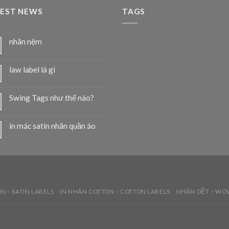
TEST NEWS
TAGS
nhãn nệm
law label là gì
Swing Tags như thế nào?
in mác satin nhãn quần áo
IN – SATIN LABELS
IN NHÃN COTTON – COTTON LABELS
NHÃN DỆT – WO
T