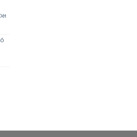
Dệt
SỐ