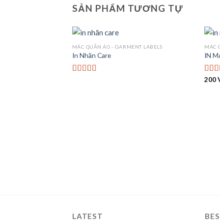
SẢN PHẨM TƯƠNG TỰ
MÁC QUẦN ÁO - GARMENT LABELS
MÁC 
In Nhãn Care
IN M
200
Được xếp
Được
hạng
4.00
hạn
5 sao
5 sa
LATEST
BES