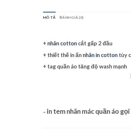
MÔ TẢ
ĐÁNH GIÁ (0)
+
nhãn cotton
cắt gấp 2 đầu
+ thiết thế in ấn
nhãn in cotton
tùy c
+
tag quần áo
tăng độ wash mạnh
in tem nhãn mác quần áo
gọi 
–