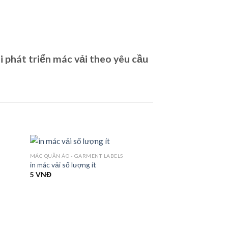
i phát triển mác vải theo yêu cầu
MÁC QUẦN ÁO - GARMENT LABELS
in mác vải số lượng ít
5
VNĐ