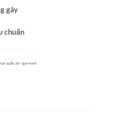
g gây
u chuẩn
mác quần áo - garment