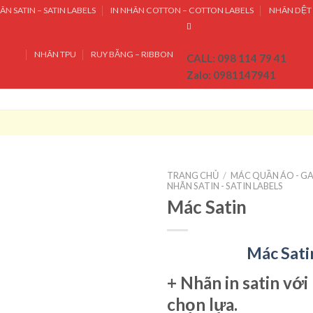
ÃN SATIN – SATIN LABELS
IN NHÃN COTTON – COTTON LABELS
NHÃN DỆT 
NHÃN TPU
RUY BĂNG – RIBBON
CALL: 098 114 79 41
Zalo: 0981147941
TRANG CHỦ
/
MÁC QUẦN ÁO - G
NHÃN SATIN - SATIN LABELS
Mác Satin
Mác Sati
+
Nhãn in satin
với
chọn lựa.