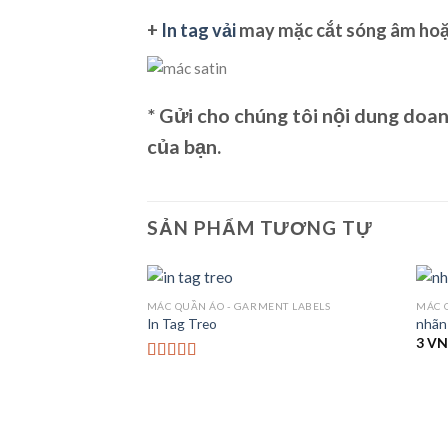
+
In tag vải
may mặc cắt sóng âm hoặc
* Gửi cho chúng tôi nội dung doan
của bạn.
SẢN PHẨM TƯƠNG TỰ
MÁC QUẦN ÁO - GARMENT LABELS
MÁC 
In Tag Treo
nhãn 
3
VN
Được xếp
hạng
4.00
5 sao