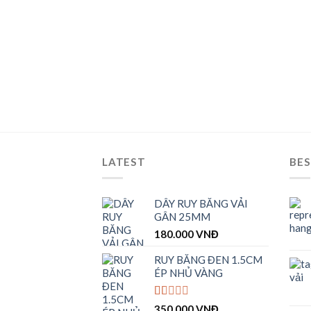
LATEST
BES
DÂY RUY BĂNG VẢI
GÂN 25MM
180.000
VNĐ
RUY BĂNG ĐEN 1.5CM
ÉP NHỦ VÀNG
Được
350.000
VNĐ