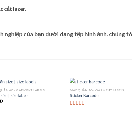
 cắt lazer.
h nghiệp của bạn dưới dạng tệp hình ảnh. chúng tô
QUẦN ÁO - GARMENT LABELS
MÁC QUẦN ÁO - GARMENT LABELS
size | size labels
Sticker Barcode
Đ
Được
xếp hạng
3.67
5
sao