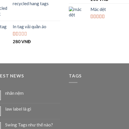
hạng
4.00
recycled hang tags
hạng
5 sao
1.00
Mác dệt
5
sao
Được xếp
In tag vải quần áo
hạng
4.00
5 sao
Được
280
VNĐ
xếp
hạng
1.00
5
sao
TEST NEWS
TAGS
nhãn nệm
law label là gì
Swing Tags như thế nào?