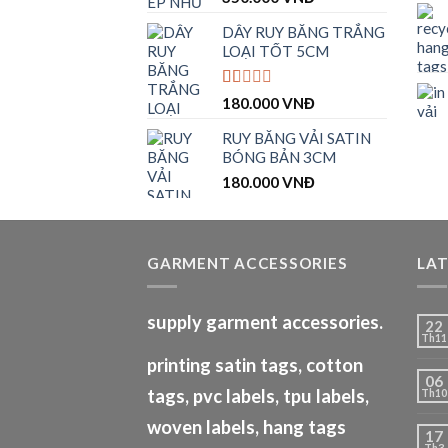
xếp
hạng
DÂY RUY BĂNG TRẮNG
1.00
LOẠI TỐT 5CM
5
sao
Được
180.000
VNĐ
xếp
hạng
RUY BĂNG VẢI SATIN
1.00
BÓNG BẢN 3CM
5
sao
180.000
VNĐ
GARMENT ACCESSORIES
LA
supply garment accessories.
22
Th11
printing satin tags, cotton
06
tags, pvc labels, tpu labels,
Th10
woven labels, hang tags
17
Th3