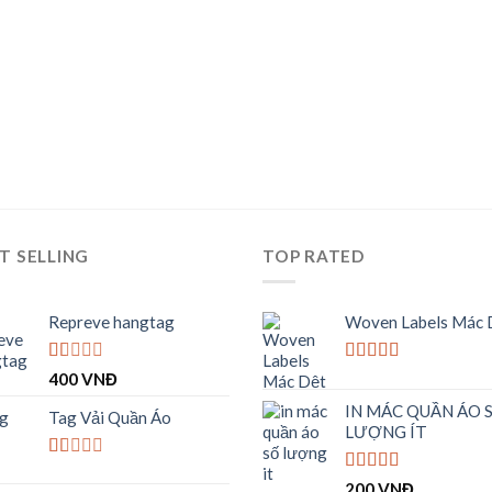
T SELLING
TOP RATED
Repreve hangtag
Woven Labels Mác 
Được
Được xếp
400
VNĐ
xếp
hạng
5.00
5
IN MÁC QUẦN ÁO 
hạng
sao
Tag Vải Quần Áo
1.00
LƯỢNG ÍT
5
sao
Được
Được xếp
200
VNĐ
xếp