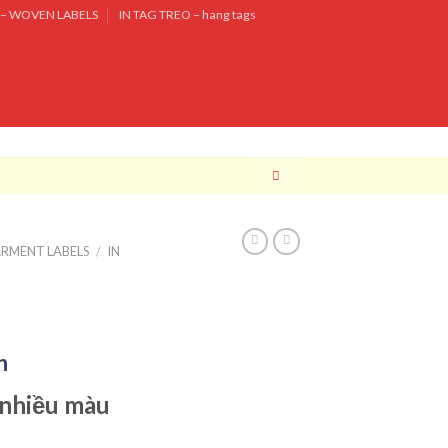
– WOVEN LABELS
IN TAG TREO – hang tags
ARMENT LABELS
/
IN
n
 nhiều màu