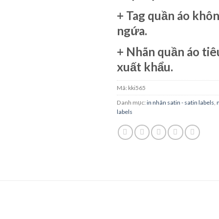
+
Tag quần áo
khôn
ngứa.
+ N
hãn quần áo
tiê
xuất khẩu.
Mã:
kki565
Danh mục:
in nhãn satin - satin labels
,
labels