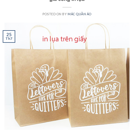
POSTED ON
BY
MÁC QUẦN ÁO
25
Th7