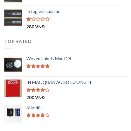
sao
In tag vải quần áo
Được
280
VNĐ
xếp
hạng
1.00
TOP RATED
5
sao
Woven Labels Mác Dệt
Được xếp
hạng
5.00
IN MÁC QUẦN ÁO SỐ LƯỢNG ÍT
5 sao
Được
200
VNĐ
xếp hạng
4.00
5
Mác dệt
sao
Được
xếp hạng