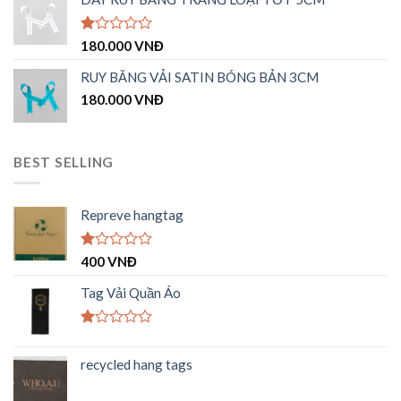
1.00
5
sao
Được
180.000
VNĐ
xếp
hạng
RUY BĂNG VẢI SATIN BÓNG BẢN 3CM
1.00
180.000
VNĐ
5
sao
BEST SELLING
Repreve hangtag
Được
400
VNĐ
xếp
hạng
Tag Vải Quần Áo
1.00
5
sao
Được
xếp
recycled hang tags
hạng
1.00
5