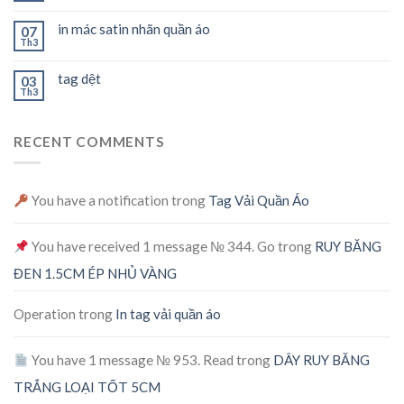
in mác satin nhãn quần áo
07
Th3
tag dệt
03
Th3
RECENT COMMENTS
You have a notification
trong
Tag Vải Quần Áo
You have received 1 message № 344. Go
trong
RUY BĂNG
ĐEN 1.5CM ÉP NHỦ VÀNG
Operation
trong
In tag vải quần áo
You have 1 message № 953. Read
trong
DÂY RUY BĂNG
TRẮNG LOẠI TỐT 5CM