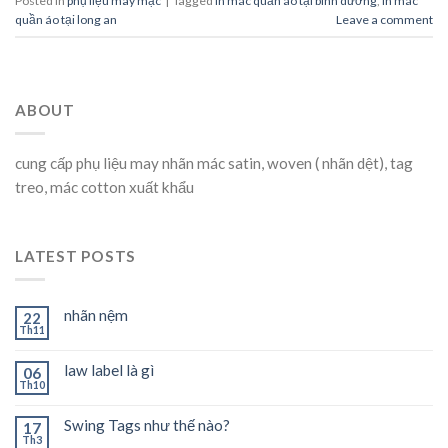
Posted in
phụ liệu may mặc
|
Tagged
in mác quần áo tại bình dương
,
in mác
quần áo tại long an
Leave a comment
ABOUT
cung cấp phụ liệu may nhãn mác satin, woven ( nhãn dệt), tag
treo, mác cotton xuất khẩu
LATEST POSTS
nhãn nệm
22
Th11
law label là gì
06
Th10
Swing Tags như thế nào?
17
Th3