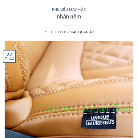
PHỤ LIỆU MAY MẶC
nhãn nệm
POSTED ON
BY
MÁC QUẦN ÁO
22
Th11