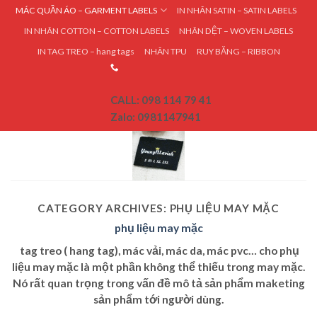
Skip
MÁC QUẦN ÁO – GARMENT LABELS
IN NHÃN SATIN – SATIN LABELS
to
IN NHÃN COTTON – COTTON LABELS
NHÃN DỆT – WOVEN LABELS
content
IN TAG TREO – hang tags
NHÃN TPU
RUY BĂNG – RIBBON
CALL: 098 114 79 41
Zalo: 0981147941
CATEGORY ARCHIVES:
PHỤ LIỆU MAY MẶC
phụ liệu may mặc
tag treo ( hang tag), mác vải, mác da, mác pvc
… cho
phụ
liệu may mặc
là một phần không thể thiếu trong may mặc.
Nó rất quan trọng trong vấn đề mô tả sản phẩm maketing
sản phẩm tới người dùng.