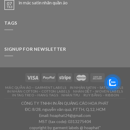
in mác satin nhãn quần áo
07
Th3
TAGS
SIGNUP FOR NEWSLETTER
MÁC QUẦN ÁO – GARMENT LABELS
IN NHÃN SATIN – SATIN LABELS
IN NHÃN COTTON – COTTON LABELS
NHÃN DỆT – WOVEN LABELS
IN TAG TREO – HANG TAGS
NHÃN TPU
RUY BĂNG – RIBBON
CÔNG TY TNHH IN ẤN QUẢNG CÁO HOA PHÁT
ĐC: 8/28, nguyễn văn quá, P.TTH, Q.12, HCM
Email: hoaphat24@gmail.com
MST (tax code): 0313275404
copyright by garment labels @ hoaphat"