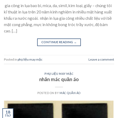
gia công in lụa bao bì, mica, da, simil, kim loại, giấy – chúng tôi
kĩ thuật in lụa trên 20 năm kinh nghiệm in nhiều mặt hàng xuất
khẩu ra nước ngoài. nhận in lụa gia công nhiều chất liệu với bề
mặt cong phẳng, mực in không bong tróc trầy xước, độ bám
cao. […]
CONTINUE READING
→
Posted in
phụ liệu may mặc
Leave a comment
PHỤ LIỆU MAY MẶC
nhãn mác quần áo
POSTED ON
BY
MÁC QUẦN ÁO
18
Th7