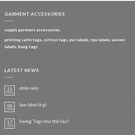
4.00
5
sao
GARMENT ACCESSORIES
supply garment accessories.
printing satin tags, cotton tags, pvc labels, tpu labels, woven
labels, hang tags
LATEST NEWS
nhãn nệm
22
Th11
law label là gì
06
Th10
Swing Tags như thế nào?
17
Th3