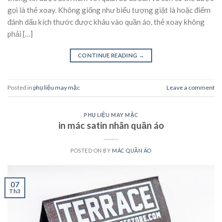
gọi là thẻ xoay. Không giống như biểu tượng giặt là hoặc điểm
đánh dấu kích thước được khâu vào quần áo, thẻ xoay không
phải […]
CONTINUE READING
→
Posted in
phụ liệu may mặc
Leave a comment
PHỤ LIỆU MAY MẶC
in mác satin nhãn quần áo
POSTED ON
BY
MÁC QUẦN ÁO
07
Th3