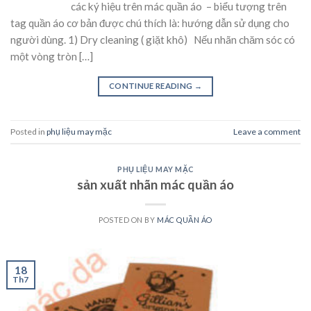
các ký hiệu trên mác quần áo – biểu tượng trên
tag quần áo cơ bản được chú thích là: hướng dẫn sử dụng cho
người dùng. 1) Dry cleaning ( giặt khô) Nếu nhãn chăm sóc có
một vòng tròn […]
CONTINUE READING
→
Posted in
phụ liệu may mặc
Leave a comment
PHỤ LIỆU MAY MẶC
sản xuất nhãn mác quần áo
POSTED ON
BY
MÁC QUẦN ÁO
18
Th7