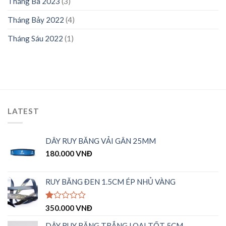
Tháng Ba 2023
(3)
Tháng Bảy 2022
(4)
Tháng Sáu 2022
(1)
LATEST
DÂY RUY BĂNG VẢI GÂN 25MM
180.000
VNĐ
RUY BĂNG ĐEN 1.5CM ÉP NHỦ VÀNG
Được
350.000
VNĐ
xếp
hạng
DÂY RUY BĂNG TRẮNG LOẠI TỐT 5CM