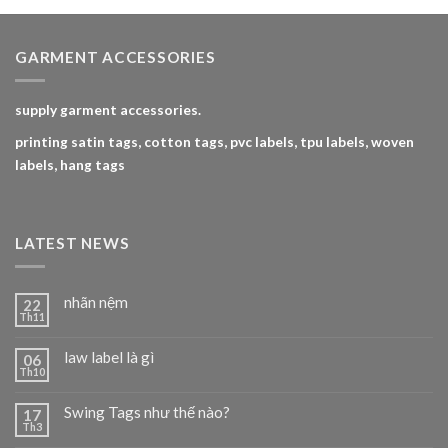
4.00
5
sao
GARMENT ACCESSORIES
supply garment accessories.
printing satin tags, cotton tags, pvc labels, tpu labels, woven
labels, hang tags
LATEST NEWS
nhãn nệm
22
Th11
law label là gì
06
Th10
Swing Tags như thế nào?
17
Th3