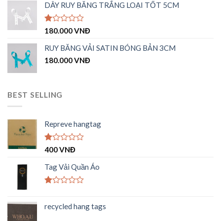
hạng
DÂY RUY BĂNG TRẮNG LOẠI TỐT 5CM
1.00
5
sao
Được
180.000
VNĐ
xếp
hạng
RUY BĂNG VẢI SATIN BÓNG BẢN 3CM
1.00
180.000
VNĐ
5
sao
BEST SELLING
Repreve hangtag
Được
400
VNĐ
xếp
hạng
Tag Vải Quần Áo
1.00
5
sao
Được
xếp
recycled hang tags
hạng
1.00