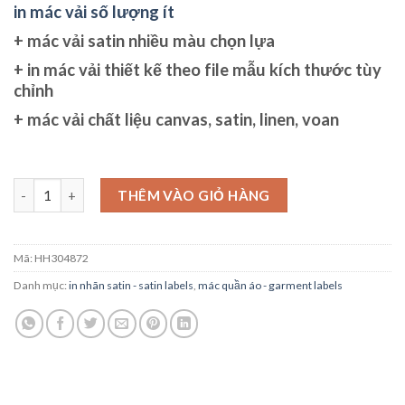
in mác vải số lượng ít
+
mác vải
satin nhiều màu chọn lựa
+
in mác vải
thiết kế theo file mẫu kích thước tùy
chỉnh
+
mác vải
chất liệu canvas, satin, linen, voan
in mác vải số lượng ít số lượng
THÊM VÀO GIỎ HÀNG
Mã:
HH304872
Danh mục:
in nhãn satin - satin labels
,
mác quần áo - garment labels