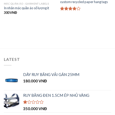
custom recycled paper hang tags
MÁC QUẦN ÁO - GARMENT LABELS
In nhãn mác quần áo số lượng ít
300
VNĐ
Được
xếp hạng
4.00
5
sao
LATEST
DÂY RUY BĂNG VẢI GÂN 25MM
180.000
VNĐ
RUY BĂNG ĐEN 1.5CM ÉP NHỦ VÀNG
Được
350.000
VNĐ
xếp