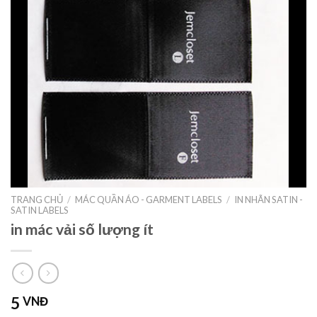
TRANG CHỦ
/
MÁC QUẦN ÁO - GARMENT LABELS
/
IN NHÃN SATIN -
SATIN LABELS
in mác vải số lượng ít
5
VNĐ