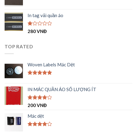
5
sao
In tag vải quần áo
Được
280
VNĐ
xếp
hạng
1.00
TOP RATED
5
sao
Woven Labels Mác Dệt
Được xếp
hạng
5.00
IN MÁC QUẦN ÁO SỐ LƯỢNG ÍT
5 sao
Được
200
VNĐ
xếp hạng
4.00
5
Mác dệt
sao
Được
xếp hạng