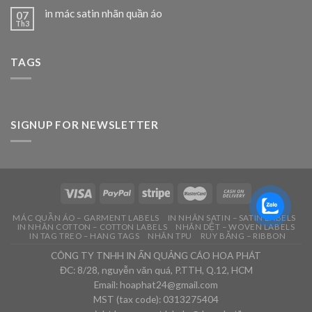
in mác satin nhãn quần áo
07
Th3
TAGS
SIGNUP FOR NEWSLETTER
MÁC QUẦN ÁO – GARMENT LABELS
IN NHÃN SATIN – SATIN LABELS
IN NHÃN COTTON – COTTON LABELS
NHÃN DỆT – WOVEN LABELS
IN TAG TREO – HANG TAGS
NHÃN TPU
RUY BĂNG – RIBBON
CÔNG TY TNHH IN ẤN QUẢNG CÁO HOA PHÁT
ĐC: 8/28, nguyễn văn quá, P.TTH, Q.12, HCM
Email: hoaphat24@gmail.com
MST (tax code): 0313275404