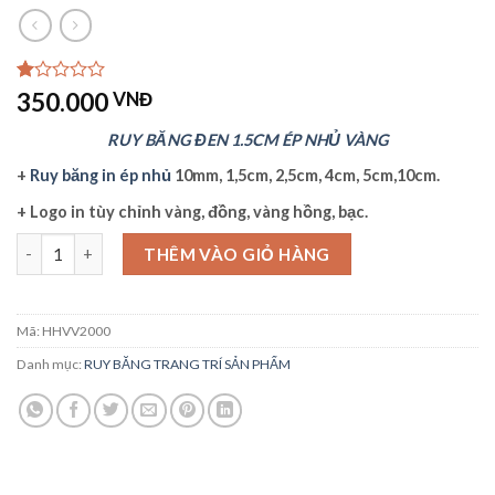
1.00
1
350.000
VNĐ
trên
5
RUY BĂNG ĐEN 1.5CM ÉP NHỦ VÀNG
dựa
trên
+
Ruy băng in ép nhủ
10mm, 1,5cm, 2,5cm, 4cm, 5cm,10cm.
đánh
giá
+ Logo in tùy chỉnh vàng, đồng, vàng hồng, bạc.
RUY BĂNG ĐEN 1.5CM ÉP NHỦ VÀNG số lượng
THÊM VÀO GIỎ HÀNG
Mã:
HHVV2000
Danh mục:
RUY BĂNG TRANG TRÍ SẢN PHẨM