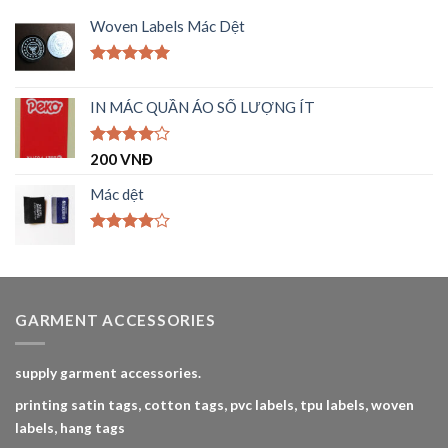
Woven Labels Mác Dệt
Được xếp
hạng
5.00
IN MÁC QUẦN ÁO SỐ LƯỢNG ÍT
5 sao
Được
200
VNĐ
xếp hạng
4.00
5
Mác dệt
sao
Được
xếp hạng
4.00
5
sao
GARMENT ACCESSORIES
supply garment accessories.
printing satin tags, cotton tags, pvc labels, tpu labels, woven
labels, hang tags