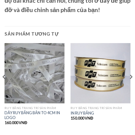
độ dài khác chỉ cần hỏi, chúng tôi ở đây để giúp
đỡ và điều chỉnh sản phẩm của bạn!
SẢN PHẨM TƯƠNG TỰ
RUY BĂNG TRANG TRÍ SẢN PHẨM
RUY BĂNG TRANG TRÍ SẢN PHẨM
DÂY RUY BĂNG BẢN TO 4CM IN
IN RUY BĂNG
LOGO
150.000
VNĐ
160.000
VNĐ