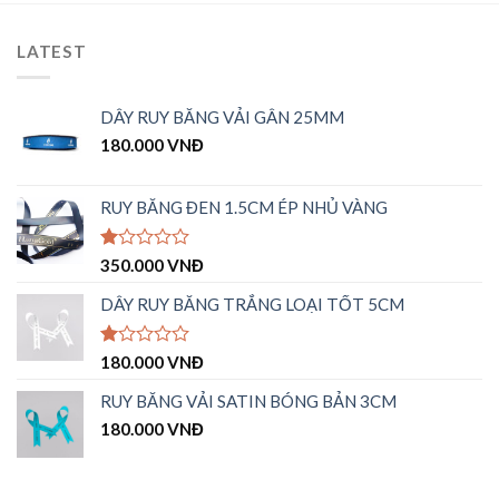
LATEST
DÂY RUY BĂNG VẢI GÂN 25MM
180.000
VNĐ
RUY BĂNG ĐEN 1.5CM ÉP NHỦ VÀNG
Được
350.000
VNĐ
xếp
hạng
DÂY RUY BĂNG TRẮNG LOẠI TỐT 5CM
1.00
5
sao
Được
180.000
VNĐ
xếp
hạng
RUY BĂNG VẢI SATIN BÓNG BẢN 3CM
1.00
180.000
VNĐ
5
sao