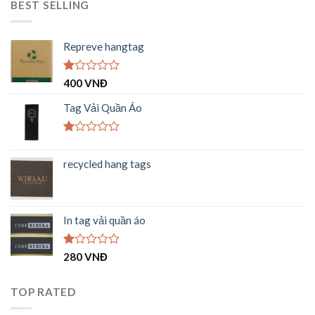
BEST SELLING
Repreve hangtag
Được
400
VNĐ
xếp
hạng
Tag Vải Quần Áo
1.00
5
sao
Được
xếp
recycled hang tags
hạng
1.00
5
sao
In tag vải quần áo
Được
280
VNĐ
xếp
hạng
1.00
TOP RATED
5
sao