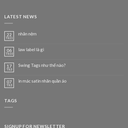
LATEST NEWS
nhãn nệm
22
Th11
law label là gì
06
Th10
Swing Tags như thế nào?
17
Th3
in mác satin nhãn quần áo
07
Th3
TAGS
SIGNUP FOR NEWSLETTER