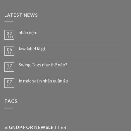
LATEST NEWS
nhãn nệm
22
Th11
law label là gì
06
Th10
Swing Tags như thế nào?
17
Th3
in mác satin nhãn quần áo
07
Th3
TAGS
SIGNUP FOR NEWSLETTER