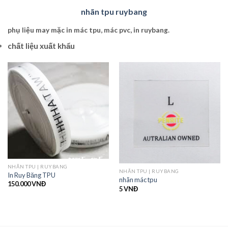
nhãn tpu ruybang
phụ liệu may mặc in mác tpu
,
mác pvc, in ruybang.
chất liệu xuất khẩu
NHÃN TPU | RUYBANG
NHÃN TPU | RUYBANG
In Ruy Băng TPU
nhãn mác tpu
150.000
VNĐ
5
VNĐ