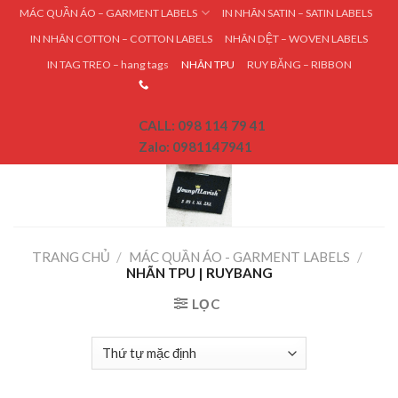
Skip
MÁC QUẦN ÁO – GARMENT LABELS
IN NHÃN SATIN – SATIN LABELS
to
IN NHÃN COTTON – COTTON LABELS
NHÃN DỆT – WOVEN LABELS
content
IN TAG TREO – hang tags
NHÃN TPU
RUY BĂNG – RIBBON
CALL: 098 114 79 41
Zalo: 0981147941
TRANG CHỦ
/
MÁC QUẦN ÁO - GARMENT LABELS
/
NHÃN TPU | RUYBANG
LỌC