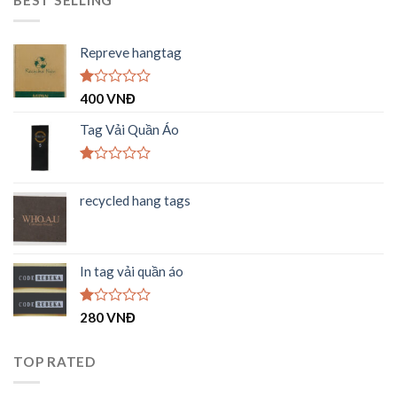
BEST SELLING
Repreve hangtag
Được
400
VNĐ
xếp
hạng
Tag Vải Quần Áo
1.00
5
sao
Được
xếp
recycled hang tags
hạng
1.00
5
sao
In tag vải quần áo
Được
280
VNĐ
xếp
hạng
1.00
TOP RATED
5
sao