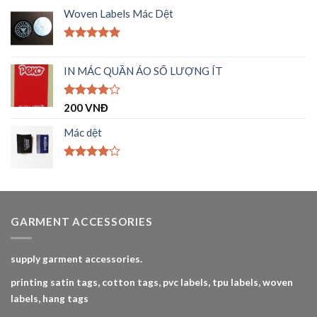
Woven Labels Mác Dệt
Được xếp
hạng
5.00
IN MÁC QUẦN ÁO SỐ LƯỢNG ÍT
5 sao
Được
200
VNĐ
xếp hạng
4.00
5
Mác dệt
sao
Được
xếp hạng
4.00
5
sao
GARMENT ACCESSORIES
supply garment accessories.
printing satin tags, cotton tags, pvc labels, tpu labels, woven
labels, hang tags