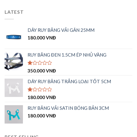
LATEST
DÂY RUY BĂNG VẢI GÂN 25MM
180.000
VNĐ
RUY BĂNG ĐEN 1.5CM ÉP NHỦ VÀNG
Được
350.000
VNĐ
xếp
hạng
DÂY RUY BĂNG TRẮNG LOẠI TỐT 5CM
1.00
5
sao
Được
180.000
VNĐ
xếp
hạng
RUY BĂNG VẢI SATIN BÓNG BẢN 3CM
1.00
180.000
VNĐ
5
sao