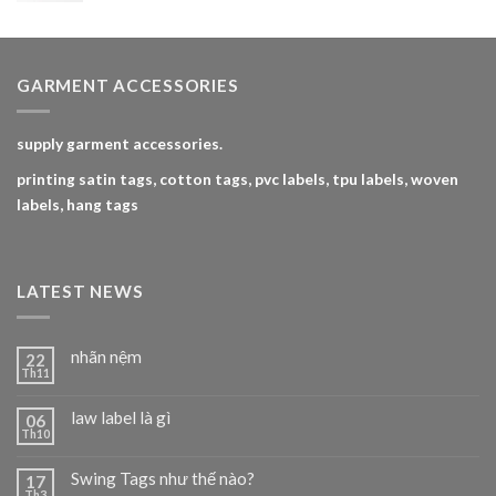
Được
xếp hạng
4.00
5
sao
GARMENT ACCESSORIES
supply garment accessories.
printing satin tags, cotton tags, pvc labels, tpu labels, woven
labels, hang tags
LATEST NEWS
nhãn nệm
22
Th11
law label là gì
06
Th10
Swing Tags như thế nào?
17
Th3