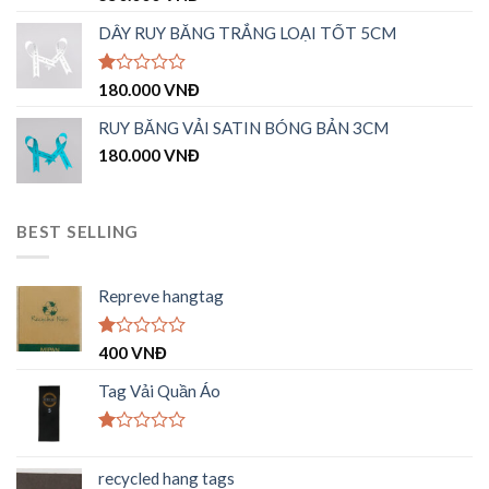
xếp
hạng
DÂY RUY BĂNG TRẮNG LOẠI TỐT 5CM
1.00
5
sao
Được
180.000
VNĐ
xếp
hạng
RUY BĂNG VẢI SATIN BÓNG BẢN 3CM
1.00
180.000
VNĐ
5
sao
BEST SELLING
Repreve hangtag
Được
400
VNĐ
xếp
hạng
Tag Vải Quần Áo
1.00
5
sao
Được
xếp
recycled hang tags
hạng