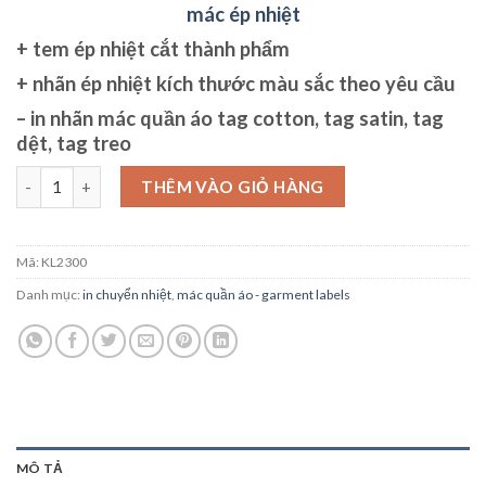
mác ép nhiệt
+
tem ép nhiệt
cắt thành phẩm
+ nhãn ép nhiệt
kích thước màu sắc theo yêu cầu
– in nhãn mác quần áo tag cotton, tag satin, tag
dệt, tag treo
mác ép nhiệt số lượng
THÊM VÀO GIỎ HÀNG
Mã:
KL2300
Danh mục:
in chuyển nhiệt
,
mác quần áo - garment labels
MÔ TẢ