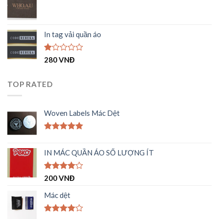
1.00
5
sao
In tag vải quần áo
Được
280
VNĐ
xếp
hạng
1.00
TOP RATED
5
sao
Woven Labels Mác Dệt
Được xếp
hạng
5.00
IN MÁC QUẦN ÁO SỐ LƯỢNG ÍT
5 sao
Được
200
VNĐ
xếp hạng
4.00
5
Mác dệt
sao