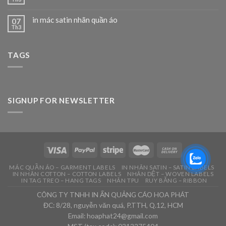
in mác satin nhãn quần áo
07
Th3
TAGS
SIGNUP FOR NEWSLETTER
MÁC QUẦN ÁO – GARMENT LABELS
IN NHÃN SATIN – SATIN LABELS
IN NHÃN COTTON – COTTON LABELS
NHÃN DỆT – WOVEN LABELS
IN TAG TREO – HANG TAGS
NHÃN TPU
RUY BĂNG – RIBBON
CÔNG TY TNHH IN ẤN QUẢNG CÁO HOA PHÁT
ĐC: 8/28, nguyễn văn quá, P.TTH, Q.12, HCM
Email: hoaphat24@gmail.com