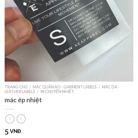
TRANG CHỦ
/
MÁC QUẦN ÁO - GARMENT LABELS
/
MÁC DA -
LEATHER LABELS
/
IN CHUYỂN NHIỆT
mác ép nhiệt
5
VNĐ