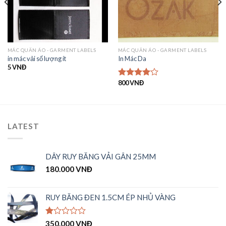
MÁC QUẦN ÁO - GARMENT LABELS
MÁC QUẦN ÁO - GARMENT LABELS
in mác vải số lượng ít
In Mác Da
5
VNĐ
800
VNĐ
Được
xếp hạng
4.00
5
sao
LATEST
DÂY RUY BĂNG VẢI GÂN 25MM
180.000
VNĐ
RUY BĂNG ĐEN 1.5CM ÉP NHỦ VÀNG
Được
350.000
VNĐ