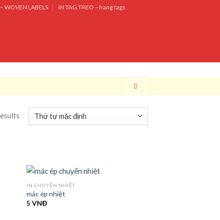
– WOVEN LABELS
IN TAG TREO – hang tags
results
IN CHUYỂN NHIỆT
mác ép nhiệt
5
VNĐ