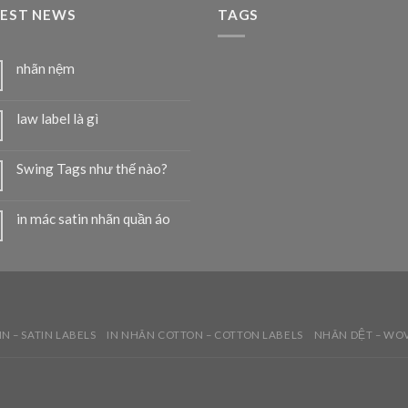
TEST NEWS
TAGS
nhãn nệm
law label là gì
Swing Tags như thế nào?
in mác satin nhãn quần áo
IN – SATIN LABELS
IN NHÃN COTTON – COTTON LABELS
NHÃN DỆT – WO
T