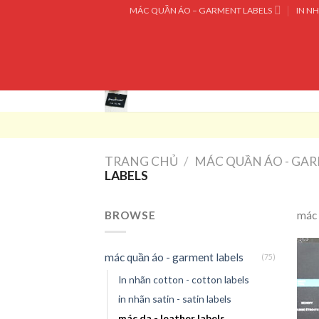
Skip
MÁC QUẦN ÁO – GARMENT LABELS
IN NH
to
content
TRANG CHỦ
/
MÁC QUẦN ÁO - GA
LABELS
BROWSE
mác 
mác quần áo - garment labels
(75)
In nhãn cotton - cotton labels
in nhãn satin - satin labels
mác da - leather labels