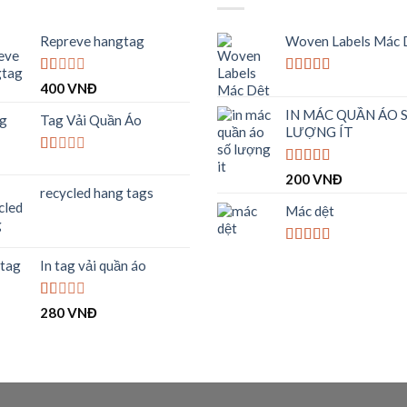
Repreve hangtag
Woven Labels Mác 
Được
Được xếp
400
VNĐ
xếp
hạng
5.00
5
IN MÁC QUẦN ÁO 
hạng
sao
Tag Vải Quần Áo
1.00
LƯỢNG ÍT
5
sao
Được
Được xếp
200
VNĐ
xếp
hạng
4.00
recycled hang tags
hạng
5 sao
1.00
Mác dệt
5
sao
Được xếp
In tag vải quần áo
hạng
4.00
5 sao
Được
280
VNĐ
xếp
hạng
1.00
5
sao