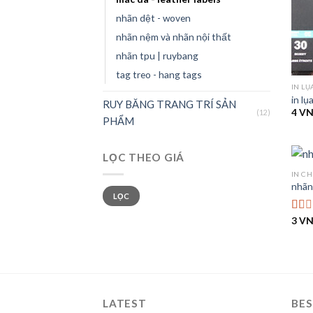
nhãn dệt - woven
nhãn nệm và nhãn nội thất
nhãn tpu | ruybang
tag treo - hang tags
IN LỤ
in lụ
RUY BĂNG TRANG TRÍ SẢN
4
V
(12)
PHẨM
LỌC THEO GIÁ
IN C
nhãn
Giá
Giá
thấp
cao
LỌC
nhất
nhất
3
V
Đượ
xếp
hạng
1.00
5
sao
LATEST
BES