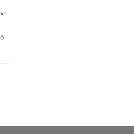
Dệt
SỐ