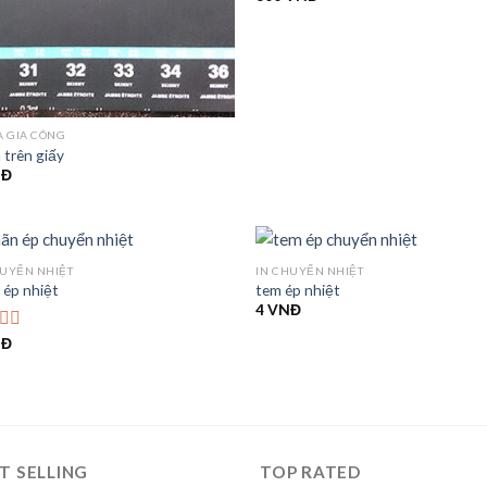
hạng
4.00
5 sao
A GIA CÔNG
a trên giấy
NĐ
HUYỂN NHIỆT
IN CHUYỂN NHIỆT
 ép nhiệt
tem ép nhiệt
4
VNĐ
NĐ
c
T SELLING
TOP RATED