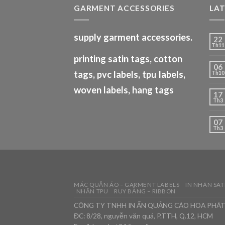
GARMENT ACCESSORIES
LA
supply garment accessories.
22
Th11
printing satin tags, cotton
06
tags, pvc labels, tpu labels,
Th10
woven labels, hang tags
17
Th3
07
Th3
MÁC QUẦN ÁO – GARMENT LABELS
IN NHÃN SAT
NHÃN TPU
RUY BĂNG – RIBBON
CÔNG TY TNHH IN ẤN QUẢNG CÁO HOA PHÁ
ĐC: 8/28, nguyễn văn quá, P.TTH, Q.12, HCM