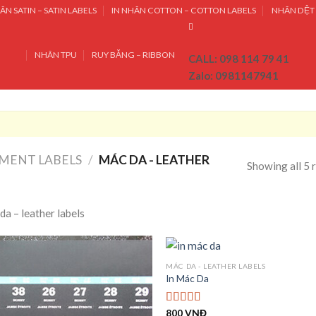
ÃN SATIN – SATIN LABELS
IN NHÃN COTTON – COTTON LABELS
NHÃN DỆT 
NHÃN TPU
RUY BĂNG – RIBBON
CALL: 098 114 79 41
Zalo: 0981147941
RMENT LABELS
/
MÁC DA - LEATHER
Showing all 5 
da – leather labels
MÁC DA - LEATHER LABELS
In Mác Da
800
VNĐ
Được xếp