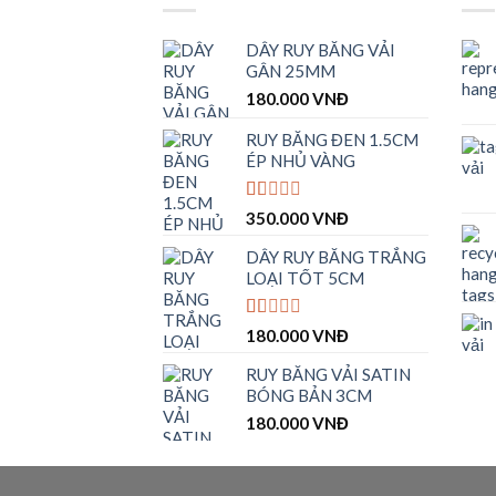
DÂY RUY BĂNG VẢI
GÂN 25MM
180.000
VNĐ
RUY BĂNG ĐEN 1.5CM
ÉP NHỦ VÀNG
Được
350.000
VNĐ
xếp
hạng
DÂY RUY BĂNG TRẮNG
1.00
LOẠI TỐT 5CM
5
sao
Được
180.000
VNĐ
xếp
hạng
RUY BĂNG VẢI SATIN
1.00
BÓNG BẢN 3CM
5
sao
180.000
VNĐ