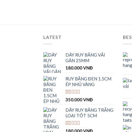
LATEST
BES
DÂY RUY BĂNG VẢI
GÂN 25MM
180.000
VNĐ
RUY BĂNG ĐEN 1.5CM
ÉP NHỦ VÀNG
Được
350.000
VNĐ
xếp
hạng
DÂY RUY BĂNG TRẮNG
1.00
LOẠI TỐT 5CM
5
sao
Được
180.000
VNĐ