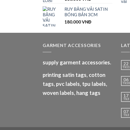
xếp
hạng
RUY BĂNG VẢI SATIN
1.00
BÓNG BẢN 3CM
5
sao
180.000
VNĐ
GARMENT ACCESSORIES
LA
supply garment accessories.
22
Th11
printing satin tags, cotton
06
tags, pvc labels, tpu labels,
Th10
woven labels, hang tags
17
Th3
07
Th3