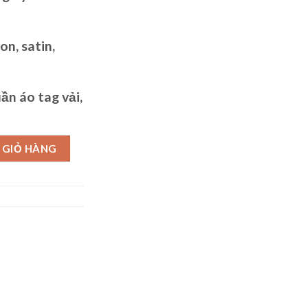
on, satin,
uần áo
tag vải,
lượng
 GIỎ HÀNG