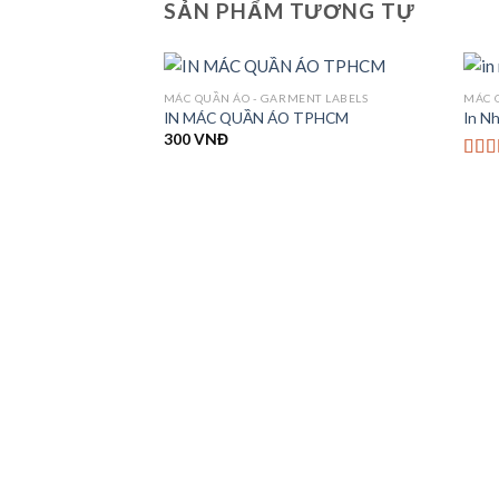
SẢN PHẨM TƯƠNG TỰ
MÁC QUẦN ÁO - GARMENT LABELS
MÁC 
IN MÁC QUẦN ÁO TPHCM
In N
300
VNĐ
Được
hạn
5 sa