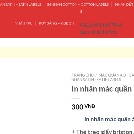
ÃN SATIN – SATIN LABELS
IN NHÃN COTTON – COTTON LABELS
NHÃN DỆT 
NHÃN TPU
RUY BĂNG – RIBBON
CALL: 098 114 79 41
Zalo: 0981147941
TRANG CHỦ
/
MÁC QUẦN ÁO - G
NHÃN SATIN - SATIN LABELS
In nhãn mác quần
300
VNĐ
In nhãn mác quần 
+
Thẻ treo
giấy briston,