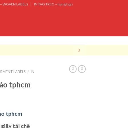
– WOVEN LABELS
IN TAG TREO – hang tags
ARMENT LABELS
/
IN
 áo tphcm
áo tphcm
 giấy tái chế