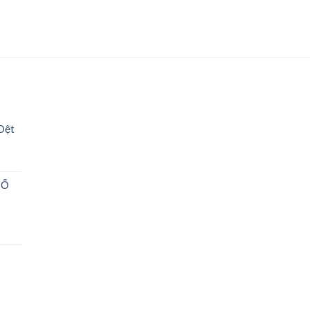
Dệt
SỐ