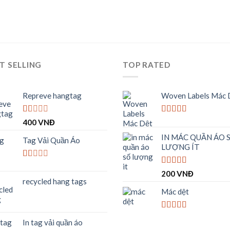
T SELLING
TOP RATED
Repreve hangtag
Woven Labels Mác 
Được
Được xếp
400
VNĐ
xếp
hạng
5.00
5
IN MÁC QUẦN ÁO 
hạng
sao
Tag Vải Quần Áo
1.00
LƯỢNG ÍT
5
sao
Được
Được xếp
200
VNĐ
xếp
hạng
4.00
recycled hang tags
hạng
5 sao
1.00
Mác dệt
5
sao
Được xếp
In tag vải quần áo
hạng
4.00