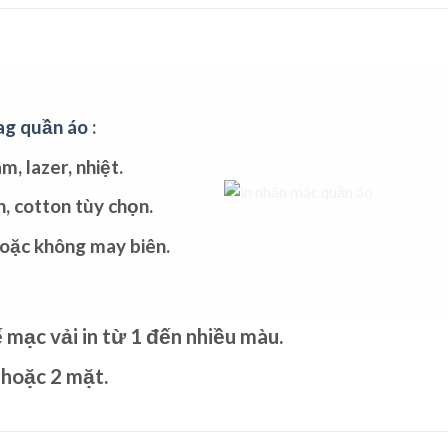
tag quần áo
:
m, lazer, nhiệt.
n, cotton tùy chọn.
oặc không may biên.
ế
mạc vải
in từ 1 đến nhiều màu.
 hoặc 2 mặt.