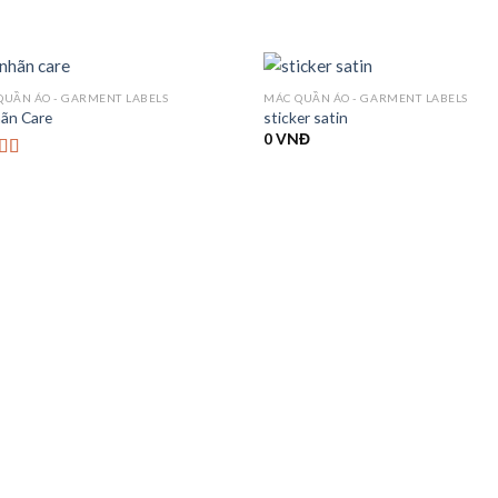
QUẦN ÁO - GARMENT LABELS
MÁC QUẦN ÁO - GARMENT LABELS
hãn Care
sticker satin
0
VNĐ
 xếp
g
4.00
o