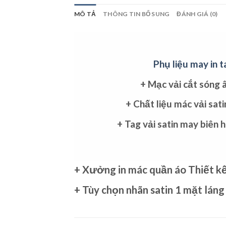
MÔ TẢ
THÔNG TIN BỔ SUNG
ĐÁNH GIÁ (0)
Phụ liệu may in 
+
Mạc vải
cắt sóng â
+ Chất liệu
mác vải
sati
+
Tag vải satin
may biên h
+ X
ưởng in mác quần áo
Thiết k
+ Tùy chọn
nhãn satin
1 mặt láng