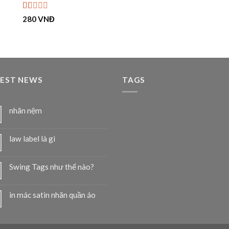
5 sao
Được
280
VNĐ
xếp
hạng
1.00
5
sao
TEST NEWS
TAGS
nhãn nệm
law label là gì
Swing Tags như thế nào?
in mác satin nhãn quần áo