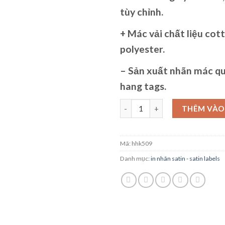
tùy chỉnh.
+
Mác vải
chất liệu cott
polyester.
–
Sản xuất nhãn mác q
hang tags.
In nhãn mác quần áo tphcm số 
THÊM VÀO
Mã:
hhk509
Danh mục:
in nhãn satin - satin labels