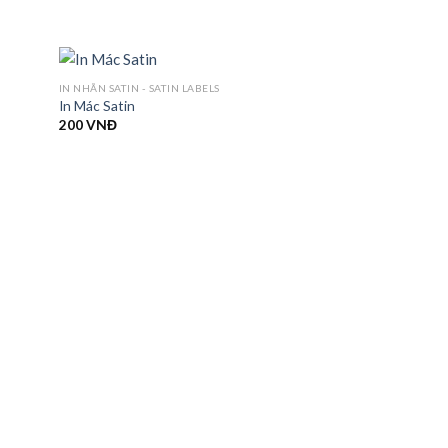
IN NHÃN SATIN - SATIN LABELS
In Mác Satin
200
VNĐ
MÁC QUẦN ÁO - GARM
Sticker Barcode
Được
xếp hạng
3.67
5
sao