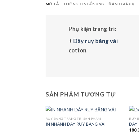
MÔ TẢ
THÔNG TIN BỔ SUNG
ĐÁNH GIÁ (0)
Phụ kiện trang trí:
+
Dây ruy băng vải
cotton.
SẢN PHẨM TƯƠNG TỰ
RUY BĂNG TRANG TRÍ SẢN PHẨM
RUY 
IN NHANH DÂY RUY BĂNG VẢI
DÂY 
180.