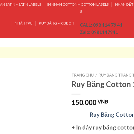
ÃN SATIN – SATIN LABELS
IN NHÃN COTTON – COTTON LABELS
NHÃN DỆT 
NHÃN TPU
RUY BĂNG – RIBBON
CALL: 098 114 79 41
Zalo: 0981147941
TRANG CHỦ
/
RUY BĂNG TRANG T
Ruy Băng Cotton
150.000
VNĐ
Ruy Băng Cotto
+
In dây ruy băng cott