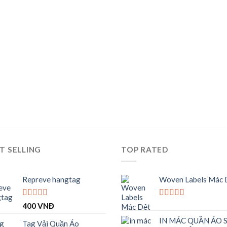
T SELLING
TOP RATED
Repreve hangtag
Woven Labels Mác 
Được
Được xếp
400
VNĐ
xếp
hạng
5.00
5
IN MÁC QUẦN ÁO 
hạng
sao
Tag Vải Quần Áo