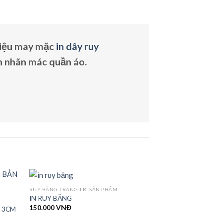
liệu may mặc
in dây ruy
n nhãn mác quần áo.
RUY BĂNG TRANG TRÍ SẢN PHẨM
IN RUY BĂNG
150.000
VNĐ
N 3CM