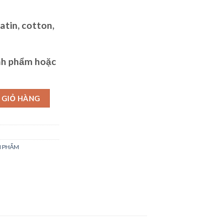
atin, cotton,
nh phẩm hoặc
g
 GIỎ HÀNG
N PHẨM