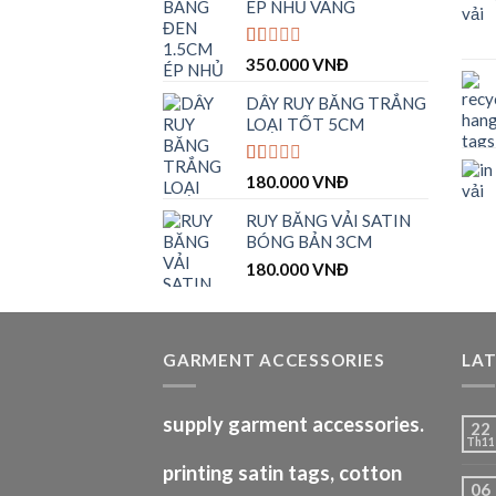
ÉP NHỦ VÀNG
Được
350.000
VNĐ
xếp
hạng
DÂY RUY BĂNG TRẮNG
1.00
LOẠI TỐT 5CM
5
sao
Được
180.000
VNĐ
xếp
hạng
RUY BĂNG VẢI SATIN
1.00
BÓNG BẢN 3CM
5
sao
180.000
VNĐ
GARMENT ACCESSORIES
LA
supply garment accessories.
22
Th11
printing satin tags, cotton
06