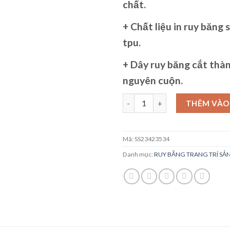
chất.
+
Chất liệu in ruy băng
s
tpu.
+
Dây ruy băng
cắt thà
nguyên cuộn.
Ruy Băng Cotton 100% số lượn
THÊM VÀO
Mã:
SS23423534
Danh mục:
RUY BĂNG TRANG TRÍ SẢ