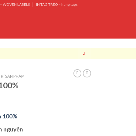
– WOVEN LABELS
IN TAG TREO – hang tags
RÍ SẢN PHẨM
 100%
n 100%
on nguyên