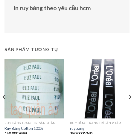
In ruy băng
theo yêu cầu hcm
SẢN PHẨM TƯƠNG TỰ
RUY BĂNG TRANG TRÍ SẢN PHẨM
RUY BĂNG TRANG TRÍ SẢN PHẨM
Ruy Băng Cotton 100%
ruybang
150.000
VNĐ
150.000
VNĐ