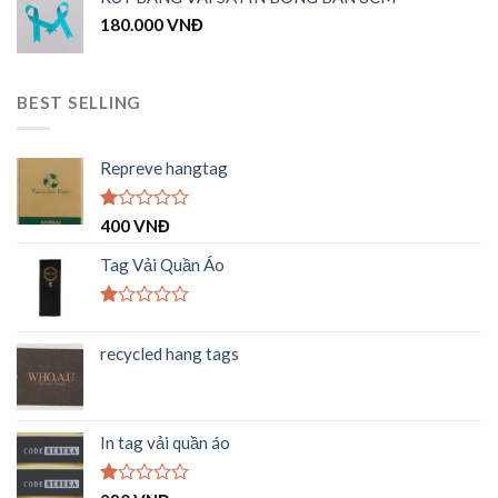
1.00
180.000
VNĐ
5
sao
BEST SELLING
Repreve hangtag
Được
400
VNĐ
xếp
hạng
Tag Vải Quần Áo
1.00
5
sao
Được
xếp
recycled hang tags
hạng
1.00
5
sao
In tag vải quần áo
Được