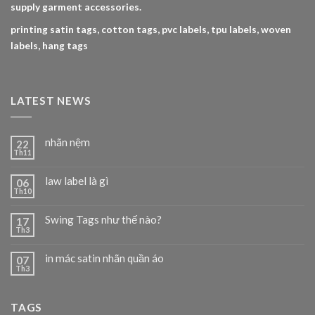
supply garment accessories.
printing satin tags, cotton tags, pvc labels, tpu labels, woven
labels, hang tags
LATEST NEWS
nhãn nệm
22
Th11
law label là gì
06
Th10
Swing Tags như thế nào?
17
Th3
in mác satin nhãn quần áo
07
Th3
TAGS