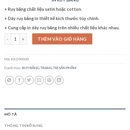
+
Ruy băng
chất liệu satin hoặc cotton.
+ Dây
ruy băng
in thiết kế kích thước tùy chỉnh.
+ Cung cấp in
dây ruy băng
trên nhiều chất liệu khác nhau.
IN RUY BĂNG số lượng
THÊM VÀO GIỎ HÀNG
Mã:
KKO90000
Danh mục:
RUY BĂNG TRANG TRÍ SẢN PHẨM
MÔ TẢ
THÔNG TIN BỔ SUNG