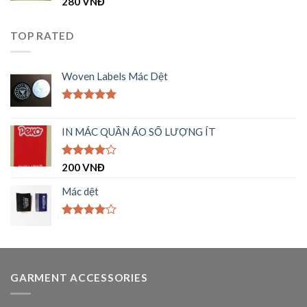
280
VNĐ
xếp
hạng
1.00
TOP RATED
5
sao
Woven Labels Mác Dệt
Được xếp
hạng
5.00
IN MÁC QUẦN ÁO SỐ LƯỢNG ÍT
5 sao
Được
200
VNĐ
xếp hạng
4.00
5
Mác dệt
sao
Được
xếp hạng
4.00
5
sao
GARMENT ACCESSORIES