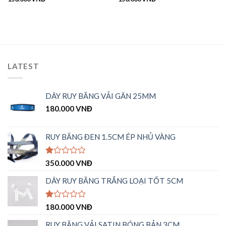
LATEST
DÂY RUY BĂNG VẢI GÂN 25MM
180.000
VNĐ
RUY BĂNG ĐEN 1.5CM ÉP NHỦ VÀNG
Được
350.000
VNĐ
xếp
hạng
DÂY RUY BĂNG TRẮNG LOẠI TỐT 5CM
1.00
5
sao
Được
180.000
VNĐ
xếp
hạng
RUY BĂNG VẢI SATIN BÓNG BẢN 3CM