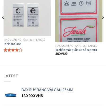
MÁC QUẦN ÁO - GARMENT LABELS
In Nhãn Care
MÁC QUẦN ÁO - GARMENT LABELS
In nhãn mác quần áo số lượng ít
300
VNĐ
Được
xếp hạng
4.00
5
sao
LATEST
DÂY RUY BĂNG VẢI GÂN 25MM
180.000
VNĐ