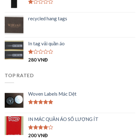
5
sao
Được
xếp
recycled hang tags
hạng
1.00
5
sao
In tag vải quần áo
Được
280
VNĐ
xếp
hạng
1.00
TOP RATED
5
sao
Woven Labels Mác Dệt
Được xếp
hạng
5.00
IN MÁC QUẦN ÁO SỐ LƯỢNG ÍT
5 sao
Được
200
VNĐ
xếp hạng