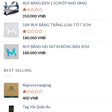
RUY BĂNG ĐEN 1.5CM ÉP NHỦ VÀNG
Được
350.000
VNĐ
xếp
hạng
DÂY RUY BĂNG TRẮNG LOẠI TỐT 5CM
1.00
5
sao
Được
180.000
VNĐ
xếp
hạng
RUY BĂNG VẢI SATIN BÓNG BẢN 3CM
1.00
180.000
VNĐ
5
sao
BEST SELLING
Repreve hangtag
Được
400
VNĐ
xếp
hạng
Tag Vải Quần Áo
1.00