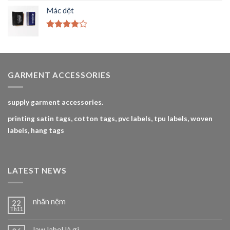
4.00
5
Mác dệt
sao
Được
xếp hạng
4.00
5
sao
GARMENT ACCESSORIES
supply garment accessories.
printing satin tags, cotton tags, pvc labels, tpu labels, woven
labels, hang tags
LATEST NEWS
nhãn nệm
22
Th11
law label là gì