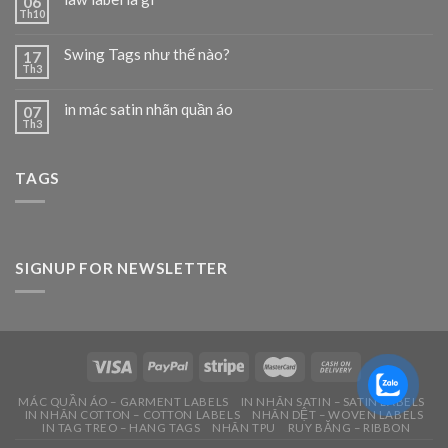
06
Th10
Swing Tags như thế nào?
17
Th3
in mác satin nhãn quần áo
07
Th3
TAGS
SIGNUP FOR NEWSLETTER
MÁC QUẦN ÁO – GARMENT LABELS
IN NHÃN SATIN – SATIN LABELS
IN NHÃN COTTON – COTTON LABELS
NHÃN DỆT – WOVEN LABELS
IN TAG TREO – HANG TAGS
NHÃN TPU
RUY BĂNG – RIBBON