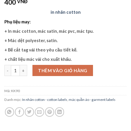
3.00
2
400
VNĐ
trên 5
dựa
in nhãn cotton
trên
đánh
Phụ liệu may:
giá
+ I
n mác cotton, mác satin, mác pvc, mác tpu.
+ M
ác dệt polyester, satin.
+ Bế cắt
tag vải
theo yêu cầu tiết kế.
+ chất liệu
mác vải
cho xuất khẩu.
In Nhãn Cotton số lượng
THÊM VÀO GIỎ HÀNG
Mã:
KK90
Danh mục:
In nhãn cotton - cotton labels
,
mác quần áo - garment labels