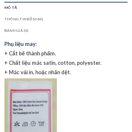
MÔ TẢ
THÔNG TIN BỔ SUNG
ĐÁNH GIÁ (0)
Phụ liệu may:
+ Cắt bế thành phẩm.
+ Chất liệu
mác satin
, cotton, polyester.
+ M
ác vả
i in, hoặc
nhãn dệt.