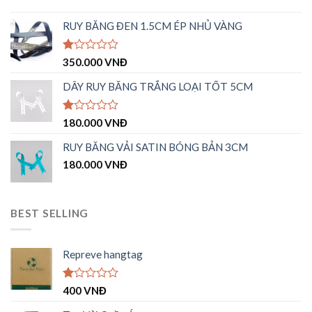
RUY BĂNG ĐEN 1.5CM ÉP NHỦ VÀNG
Được
350.000
VNĐ
xếp
hạng
DÂY RUY BĂNG TRẮNG LOẠI TỐT 5CM
1.00
5
sao
Được
180.000
VNĐ
xếp
hạng
RUY BĂNG VẢI SATIN BÓNG BẢN 3CM
1.00
180.000
VNĐ
5
sao
BEST SELLING
Repreve hangtag
Được
400
VNĐ
xếp
hạng