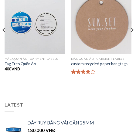
MÁC QUẦN ÁO - GARMENT LABELS
MÁC QUẦN ÁO - GARMENT LABELS
Tag Treo Quần Áo
custom recycled paper hang tags
400
VNĐ
Được
xếp hạng
4.00
5
sao
LATEST
DÂY RUY BĂNG VẢI GÂN 25MM
180.000
VNĐ