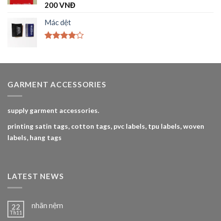
Được
200
VNĐ
xếp hạng
4.00
5
Mác dệt
sao
Được
xếp hạng
4.00
5
sao
GARMENT ACCESSORIES
supply garment accessories.
printing satin tags, cotton tags, pvc labels, tpu labels, woven
labels, hang tags
LATEST NEWS
nhãn nệm
22
Th11