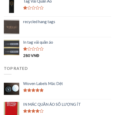
Tag Vải Quần Áo
1.00
5
sao
Được
xếp
recycled hang tags
hạng
1.00
5
sao
In tag vải quần áo
Được
280
VNĐ
xếp
hạng
1.00
TOP RATED
5
sao
Woven Labels Mác Dệt
Được xếp
hạng
5.00
IN MÁC QUẦN ÁO SỐ LƯỢNG ÍT
5 sao