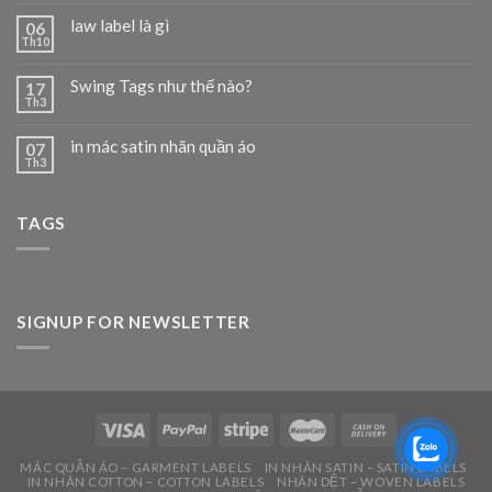
law label là gì
06
Th10
Swing Tags như thế nào?
17
Th3
in mác satin nhãn quần áo
07
Th3
TAGS
SIGNUP FOR NEWSLETTER
MÁC QUẦN ÁO – GARMENT LABELS
IN NHÃN SATIN – SATIN LABELS
IN NHÃN COTTON – COTTON LABELS
NHÃN DỆT – WOVEN LABELS