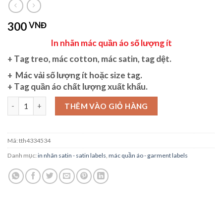
300
VNĐ
In nhãn mác quần áo số lượng ít
+ T
ag treo, mác cotton, mác satin, tag dệt.
+ M
ác vải
số lượng ít hoặc size tag.
+ T
ag quần áo
chất lượng xuất khẩu.
In nhãn mác quần áo số lượng ít số lượng
THÊM VÀO GIỎ HÀNG
Mã:
tth4334534
Danh mục:
in nhãn satin - satin labels
,
mác quần áo - garment labels