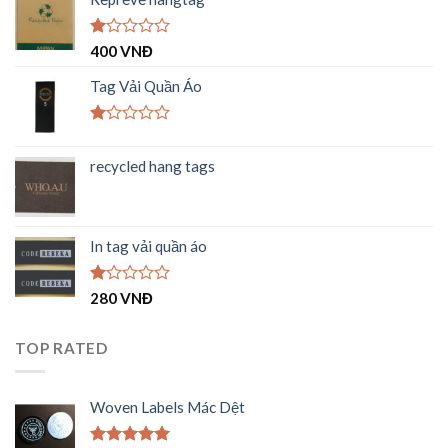
Được
400
VNĐ
xếp
hạng
Tag Vải Quần Áo
1.00
5
sao
Được
xếp
recycled hang tags
hạng
1.00
5
sao
In tag vải quần áo
Được
280
VNĐ
xếp
hạng
1.00
TOP RATED
5
sao
Woven Labels Mác Dệt