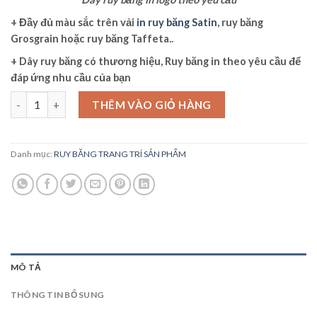
+ Đầy đủ màu sắc trên vải
in ruy băng Satin
, ruy băng
Grosgrain hoặc ruy băng Taffeta..
+ Dây ruy băng có thương hiệu, Ruy băng in theo yêu cầu để
đáp ứng nhu cầu của bạn
Dây ruy băng in logo theo yêu cầu số lượng
THÊM VÀO GIỎ HÀNG
Danh mục:
RUY BĂNG TRANG TRÍ SẢN PHẨM
MÔ TẢ
THÔNG TIN BỔ SUNG