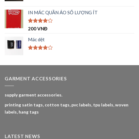
Được xếp
hạng
5.00
IN MÁC QUẦN ÁO SỐ LƯỢNG ÍT
5 sao
Được
200
VNĐ
xếp hạng
4.00
5
Mác dệt
sao
Được
xếp hạng
4.00
5
sao
GARMENT ACCESSORIES
supply garment accessories.
printing satin tags, cotton tags, pvc labels, tpu labels, woven
labels, hang tags
LATEST NEWS