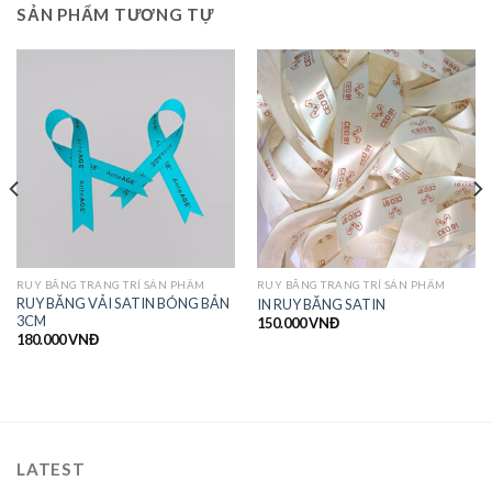
SẢN PHẨM TƯƠNG TỰ
RUY BĂNG TRANG TRÍ SẢN PHẨM
RUY BĂNG TRANG TRÍ SẢN PHẨM
RUY BĂNG VẢI SATIN BÓNG BẢN
IN RUY BĂNG SATIN
3CM
150.000
VNĐ
180.000
VNĐ
LATEST