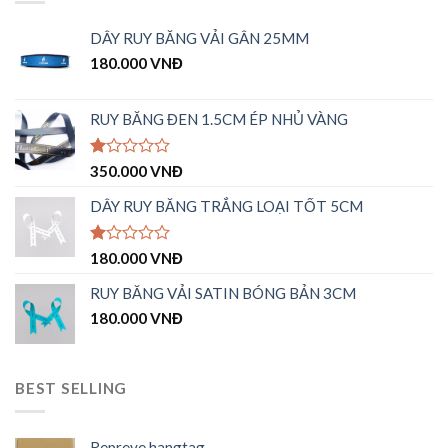
DÂY RUY BĂNG VẢI GÂN 25MM
180.000
VNĐ
RUY BĂNG ĐEN 1.5CM ÉP NHỦ VÀNG
Được
350.000
VNĐ
xếp
hạng
DÂY RUY BĂNG TRẮNG LOẠI TỐT 5CM
1.00
5
sao
Được
180.000
VNĐ
xếp
hạng
RUY BĂNG VẢI SATIN BÓNG BẢN 3CM
1.00
180.000
VNĐ
5
sao
BEST SELLING
Repreve hangtag