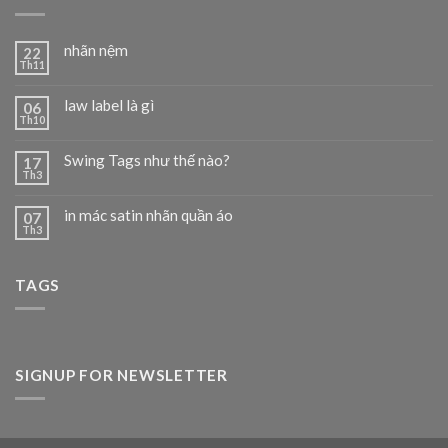
nhãn nệm
22
Th11
law label là gì
06
Th10
Swing Tags như thế nào?
17
Th3
in mác satin nhãn quần áo
07
Th3
TAGS
SIGNUP FOR NEWSLETTER