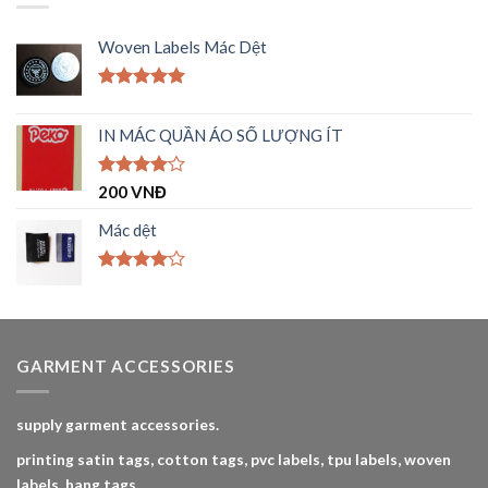
sao
Woven Labels Mác Dệt
Được xếp
hạng
5.00
IN MÁC QUẦN ÁO SỐ LƯỢNG ÍT
5 sao
Được
200
VNĐ
xếp hạng
4.00
5
Mác dệt
sao
Được
xếp hạng
4.00
5
sao
GARMENT ACCESSORIES
supply garment accessories.
printing satin tags, cotton tags, pvc labels, tpu labels, woven
labels, hang tags