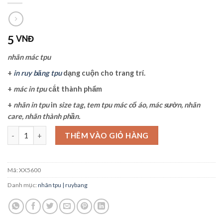
5
VNĐ
nhãn mác tpu
+
in ruy băng tpu
dạng cuộn cho trang trí.
+
mác in tpu
cắt thành phẩm
+
nhãn in tpu
in
size tag
,
tem tpu
mác cổ áo
,
mác sườn, nhãn
care, nhãn thành phần.
nhãn mác tpu số lượng
THÊM VÀO GIỎ HÀNG
Mã:
XX5600
Danh mục:
nhãn tpu | ruybang