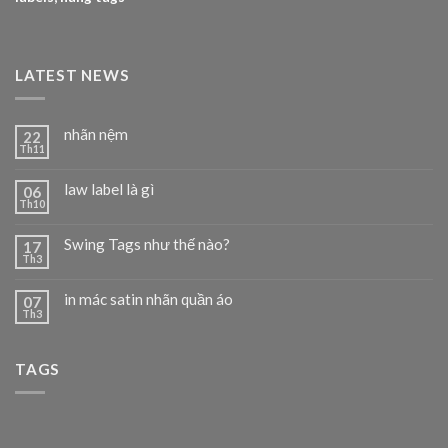
LATEST NEWS
nhãn nệm
22
Th11
law label là gì
06
Th10
Swing Tags như thế nào?
17
Th3
in mác satin nhãn quần áo
07
Th3
TAGS