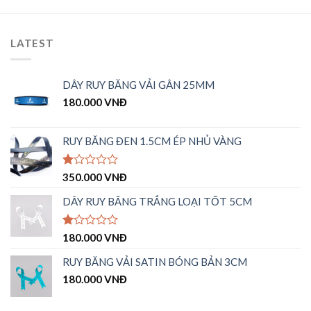
LATEST
DÂY RUY BĂNG VẢI GÂN 25MM
180.000
VNĐ
RUY BĂNG ĐEN 1.5CM ÉP NHỦ VÀNG
Được
350.000
VNĐ
xếp
hạng
DÂY RUY BĂNG TRẮNG LOẠI TỐT 5CM
1.00
5
sao
Được
180.000
VNĐ
xếp
hạng
RUY BĂNG VẢI SATIN BÓNG BẢN 3CM
1.00
180.000
VNĐ
5
sao