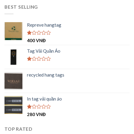
BEST SELLING
Repreve hangtag
Được
400
VNĐ
xếp
hạng
Tag Vải Quần Áo
1.00
5
sao
Được
xếp
recycled hang tags
hạng
1.00
5
sao
In tag vải quần áo
Được
280
VNĐ
xếp
hạng
1.00
TOP RATED
5