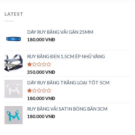
LATEST
DÂY RUY BĂNG VẢI GÂN 25MM
180.000
VNĐ
RUY BĂNG ĐEN 1.5CM ÉP NHỦ VÀNG
Được
350.000
VNĐ
xếp
hạng
DÂY RUY BĂNG TRẮNG LOẠI TỐT 5CM
1.00
5
sao
Được
180.000
VNĐ
xếp
hạng
RUY BĂNG VẢI SATIN BÓNG BẢN 3CM
1.00
180.000
VNĐ
5
sao