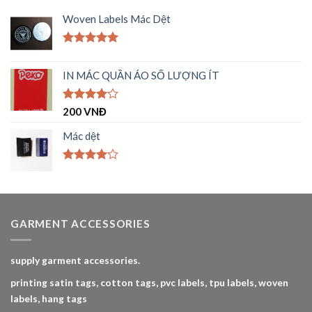
Woven Labels Mác Dệt
Được xếp
hạng
5.00
IN MÁC QUẦN ÁO SỐ LƯỢNG ÍT
5 sao
Được
200
VNĐ
xếp hạng
4.00
5
Mác dệt
sao
Được
xếp hạng
4.00
5
sao
GARMENT ACCESSORIES
supply garment accessories.
printing satin tags, cotton tags, pvc labels, tpu labels, woven
labels, hang tags