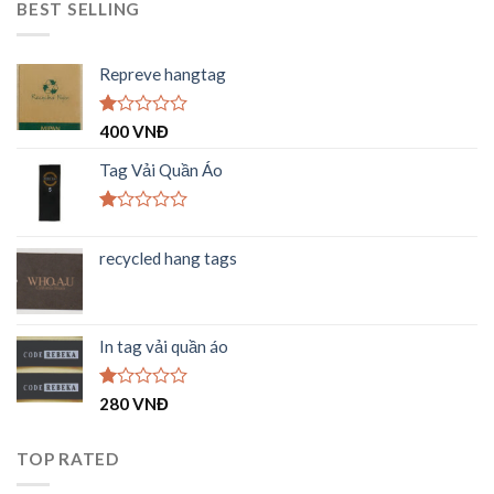
BEST SELLING
Repreve hangtag
Được
400
VNĐ
xếp
hạng
Tag Vải Quần Áo
1.00
5
sao
Được
xếp
recycled hang tags
hạng
1.00
5
sao
In tag vải quần áo
Được
280
VNĐ
xếp
hạng
1.00
TOP RATED
5
sao