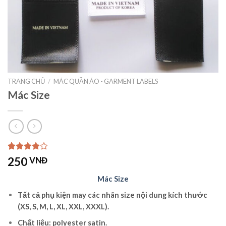
TRANG CHỦ
/
MÁC QUẦN ÁO - GARMENT LABELS
Mác Size
4.00
1
trên
250
VNĐ
5 dựa
trên
đánh
Mác Size
giá
Tất cả phụ kiện may các nhãn size nội dung kích thước
(XS, S, M, L, XL, XXL, XXXL).
Chất liệu: polyester satin.