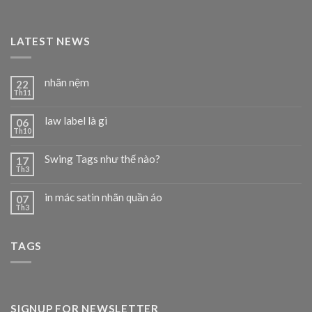
LATEST NEWS
nhãn nệm
22
Th11
law label là gì
06
Th10
Swing Tags như thế nào?
17
Th3
in mác satin nhãn quần áo
07
Th3
TAGS
SIGNUP FOR NEWSLETTER