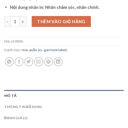
Nội dung nhãn in: Nhãn chăm sóc, nhãn chính.
Mác Size số lượng
THÊM VÀO GIỎ HÀNG
Mã:
LK9900
Danh mục:
mác quần áo - garment labels
MÔ TẢ
THÔNG TIN BỔ SUNG
ĐÁNH GIÁ (1)