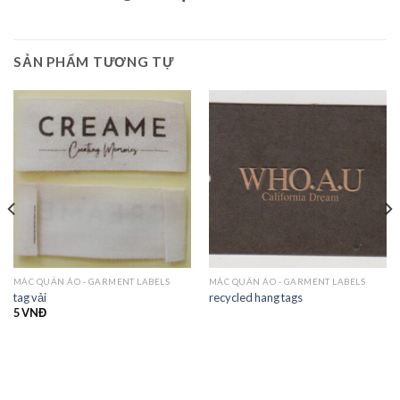
SẢN PHẨM TƯƠNG TỰ
MÁC QUẦN ÁO - GARMENT LABELS
MÁC QUẦN ÁO - GARMENT LABELS
tag vải
recycled hang tags
5
VNĐ